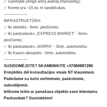
✅ Galimybė įrengti antrą aukštą (mansardą);
✅ Kieme yra ~15 kv. m sandėliukas.
-------------------
INFRASTRUKTŪRA:
✅ Iki stotelės - 6min. pėsčiomis;
✅ Iki parduotuvės ,,EXPRESS MARKET" - 6min.
pėsčiomis;
✅ Iki parduotuvės ,,NORFA" - 3min. automobiliu;
✅ Iki Kauno akropolio - 5min. automobiliu.
-------------------
SUSIDOMĖJOTE? SKAMBINKITE
+37060897290
Kreipkitės dėl konsultacijos visais NT klausimais.
Padedame su turto vertinimais, paskolomis,
subsidijomis.
Ieškome tokio ar panašaus objekto savo klientams.
Parduodate? Susisiekime!