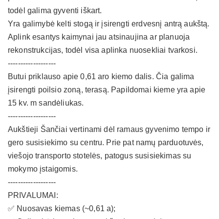
todėl galima gyventi iškart.
Yra galimybė kelti stogą ir įsirengti erdvesnį antrą aukštą.
Aplink esantys kaimynai jau atsinaujina ar planuoja
rekonstrukcijas, todėl visa aplinka nuosekliai tvarkosi.
-------------------
Butui priklauso apie 0,61 aro kiemo dalis. Čia galima
įsirengti poilsio zoną, terasą. Papildomai kieme yra apie
15 kv. m sandėliukas.
-------------------
Aukštieji Šančiai vertinami dėl ramaus gyvenimo tempo ir
gero susisiekimo su centru. Prie pat namų parduotuvės,
viešojo transporto stotelės, patogus susisiekimas su
mokymo įstaigomis.
-------------------
PRIVALUMAI:
✅ Nuosavas kiemas (~0,61 a);