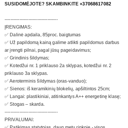
SUSIDOMĖJOTE? SKAMBINKITE
+
37068617082
------------------------------------
ĮRENGIMAS:
✅ Dalinė apdaila, 85proc. baigtumas
✅ Už papildomą kainą galime atlikti papildomus darbus
ar įrengti pilnai, pagal jūsų pageidavimus;
✅ Grindinis šildymas;
✅ Kotedžui nr. 1 priklauso 2a sklypas, kotedžui nr. 2
priklauso 3a sklypas.
✅ Aeroterminis šildymas (oras-vanduo);
✅ Sienos: iš keramikinių blokelių, apšiltintos 25cm;
✅ Langai: plastikiniai, atitinkantys A++ energetinę klasę;
✅ Stogas – skarda.
------------------------------------
PRIVALUMAI:
✅ Patikimas statytojas, daug metų rinkoje - visos