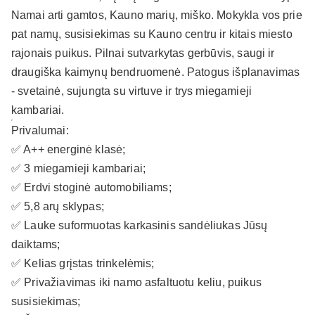
Namai arti gamtos, Kauno marių, miško. Mokykla vos prie
pat namų, susisiekimas su Kauno centru ir kitais miesto
rajonais puikus. Pilnai sutvarkytas gerbūvis, saugi ir
draugiška kaimynų bendruomenė. Patogus išplanavimas
- svetainė, sujungta su virtuve ir trys miegamieji
kambariai.
Privalumai:
✅ A++ energinė klasė;
✅ 3 miegamieji kambariai;
✅ Erdvi stoginė automobiliams;
✅ 5,8 arų sklypas;
✅ Lauke suformuotas karkasinis sandėliukas Jūsų
daiktams;
✅ Kelias grįstas trinkelėmis;
✅ Privažiavimas iki namo asfaltuotu keliu, puikus
susisiekimas;