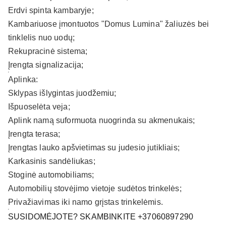
Erdvi spinta kambaryje;
Kambariuose įmontuotos "Domus Lumina" žaliuzės bei
tinklelis nuo uodų;
Rekupracinė sistema;
Įrengta signalizacija;
Aplinka:
Sklypas išlygintas juodžemiu;
Išpuoselėta veja;
Aplink namą suformuota nuogrinda su akmenukais;
Įrengta terasa;
Įrengtas lauko apšvietimas su judesio jutikliais;
Karkasinis sandėliukas;
Stoginė automobiliams;
Automobilių stovėjimo vietoje sudėtos trinkelės;
Privažiavimas iki namo grįstas trinkelėmis.
SUSIDOMĖJOTE? SKAMBINKITE +37060897290