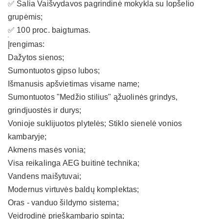
✅ Šalia Vaišvydavos pagrindinė mokykla su lopšelio
grupėmis;
✅ 100 proc. baigtumas.
Įrengimas:
Dažytos sienos;
Sumontuotos gipso lubos;
Išmanusis apšvietimas visame name;
Sumontuotos "Medžio stilius" ąžuolinės grindys,
grindjuostės ir durys;
Vonioje suklijuotos plytelės; Stiklo sienelė vonios
kambaryje;
Akmens masės vonia;
Visa reikalinga AEG buitinė technika;
Vandens maišytuvai;
Modernus virtuvės baldų komplektas;
Oras - vanduo šildymo sistema;
Veidrodinė prieškambario spinta;