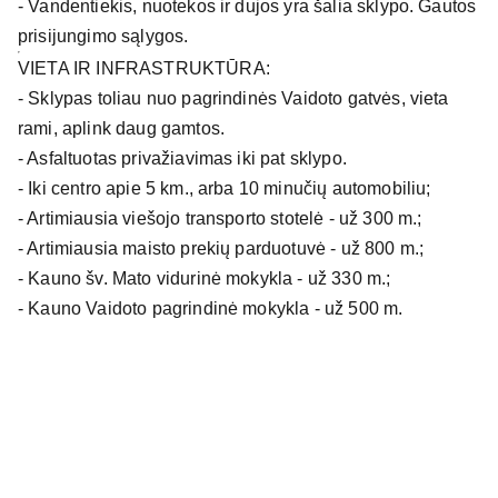
- Vandentiekis, nuotekos ir dujos yra šalia sklypo. Gautos
prisijungimo sąlygos.
VIETA IR INFRASTRUKTŪRA:
- Sklypas toliau nuo pagrindinės Vaidoto gatvės, vieta
rami, aplink daug gamtos.
- Asfaltuotas privažiavimas iki pat sklypo.
- Iki centro apie 5 km., arba 10 minučių automobiliu;
- Artimiausia viešojo transporto stotelė - už 300 m.;
- Artimiausia maisto prekių parduotuvė - už 800 m.;
- Kauno šv. Mato vidurinė mokykla - už 330 m.;
- Kauno Vaidoto pagrindinė mokykla - už 500 m.