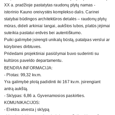
XX a. pradžioje pastatytas raudonų plytų namas -
istorinio Kauno oreivystės komplekso dalis. Carinei
statybai būdingos architektūros detalės – raudonų plytų
mūras, dideli arkiniai langai, aukštos lubos, platūs įėjimai
suteikia pastatui erdvės bei autentiškumo.
Puiki galimybė įsirengti unikalų būstą, patalpas verslui ar
kūrybines dirbtuves.
Pridedami projektiniai pasiūlymai buvo suderinti su
kultūros paveldo departamentu.
BENDRA INFORMACIJA:
- Plotas: 99,32 kv.m.
Yra galimybė plotą padidinti iki 167 kv.m. įsirengiant
antrą aukštą.
- Sklypas: 6,86 a. Gyvenamosios paskirties.
KOMUNIKACIJOS:
- Elektra atvesta į sklypą