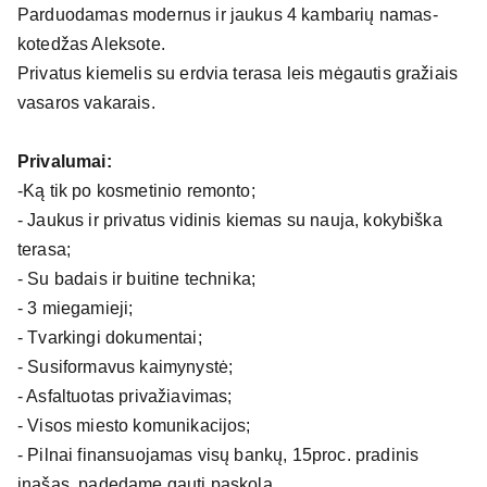
Parduodamas modernus ir jaukus 4 kambarių namas-
kotedžas Aleksote.
Privatus kiemelis su erdvia terasa leis mėgautis gražiais
vasaros vakarais.
Privalumai:
-
Ką tik po kosmetinio remonto;
-
Jaukus ir privatus vidinis kiemas su nauja, kokybiška
terasa;
-
Su badais ir buitine technika;
-
3 miegamieji;
-
Tvarkingi dokumentai;
- Susiformavus kaimynystė;
-
Asfaltuotas privažiavimas;
-
Visos miesto komunikacijos;
-
Pilnai finansuojamas visų bankų, 15proc. pradinis
įnašas, padedame gauti paskolą.