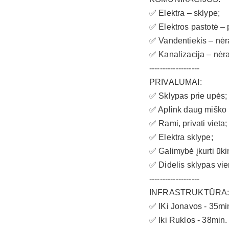
✅ Elektra – sklype;
✅ Elektros pastotė – p
✅ Vandentiekis – nėr
✅ Kanalizacija – nėra
-------------------
PRIVALUMAI:
✅ Sklypas prie upės;
✅ Aplink daug miško 
✅ Rami, privati vieta;
✅ Elektra sklype;
✅ Galimybė įkurti ūk
✅ Didelis sklypas vie
-------------------
INFRASTRUKTŪRA
✅ IKi Jonavos - 35min
✅ Iki Ruklos - 38min.