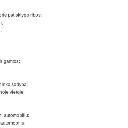
rie pat sklypo ribos;
a;
.
ir gamtos;
ininko sodybą;
noje vietoje.
:
. automobiliu;
 automobiliu;