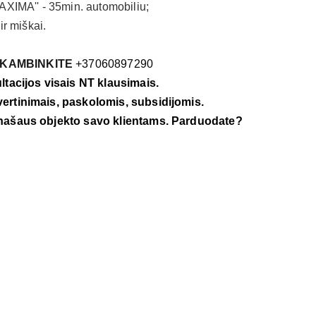
AXIMA'' - 35min. automobiliu;
ir miškai.
SKAMBINKITE
+37060897290
ltacijos visais NT klausimais.
ertinimais, paskolomis, subsidijomis.
našaus objekto savo klientams. Parduodate?