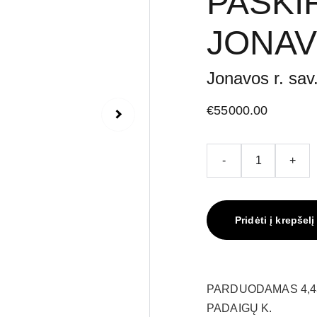
PASKI
JONAV
Jonavos r. sav
€55000.00
-
+
Pridėti į krepšelį
PARDUODAMAS 4,43
PADAIGŲ K.