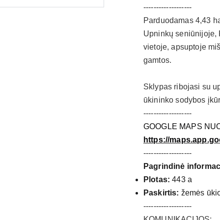
-------------------
Parduodamas 4,43 ha 
Upninkų seniūnijoje, 
vietoje, apsuptoje miš
gamtos.
Sklypas ribojasi su upe
ūkininko sodybos įkūr
-------------------
GOOGLE MAPS NU
https://maps.app
-------------------
Pagrindinė informac
Plotas:
443 a
Paskirtis:
žemės ūki
-------------------
KOMUNIKACIJOS: