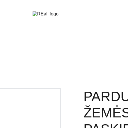
UVOJE
KOMANDA
NT VERTINIMAS
MŪSŲ OBJEKTAI
NAUJ
PARDU
ŽEMĖS