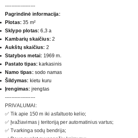
-------------------
Pagrindinė informacija:
Plotas:
35 m²
Sklypo plotas:
6,3 a
Kambarių skaičius:
2
Aukštų skaičius:
2
Statybos metai:
1969 m.
Pastato tipas:
karkasinis
Namo tipas:
sodo namas
Šildymas:
kietu kuru
Įrengimas:
įrengtas
-------------------
PRIVALUMAI:
✅ Tik apie 150 m iki asfaltuoto kelio;
✅ Įvažiavimas į teritoriją per automatinius vartus;
✅ Tvarkinga sodų bendrija;