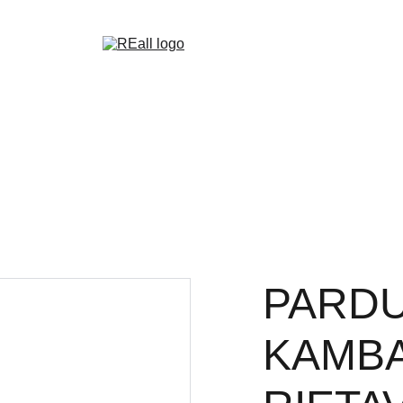
UVOJE
KOMANDA
NT VERTINIMAS
MŪSŲ OBJEKTAI
NAUJ
PARD
KAMBA