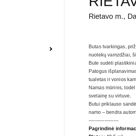
RIETA
Rietavo m., Da
Butas tvarkingas, pri
nuotekų vamzdžiai, šil
Bute sudėti plastikini
Patogus išplanavimas 
tualetas ir vonios ka
Namas mūrinis, todėl 
svetainę su virtuve.
Butui priklauso sandė
namo – bendra automo
-------------------
Pagrindinė informac