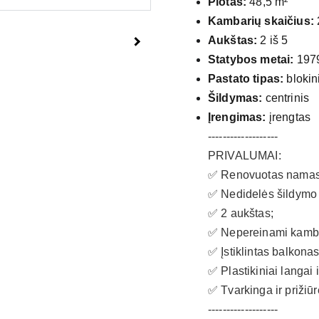
Plotas:
48,5 m²
Kambarių skaičius:
Aukštas:
2 iš 5
Statybos metai:
1979
Pastato tipas:
blokin
Šildymas:
centrinis
Įrengimas:
įrengtas
-------------------
PRIVALUMAI:
✅ Renovuotas namas
✅ Nedidelės šildymo 
✅ 2 aukštas;
✅ Nepereinami kamba
✅ Įstiklintas balkonas
✅ Plastikiniai langai 
✅ Tvarkinga ir prižiūr
-------------------