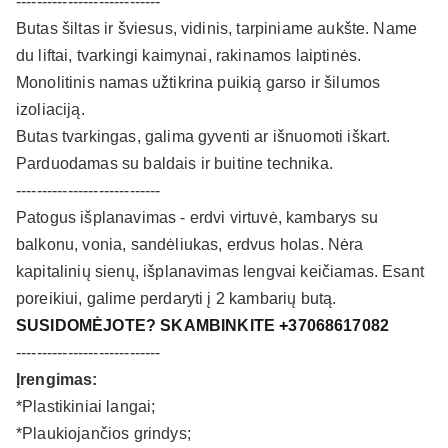
----------------------------
Butas šiltas ir šviesus, vidinis, tarpiniame aukšte. Name
du liftai, tvarkingi kaimynai, rakinamos laiptinės.
Monolitinis namas užtikrina puikią garso ir šilumos
izoliaciją.
Butas tvarkingas, galima gyventi ar išnuomoti iškart.
Parduodamas su baldais ir buitine technika.
----------------------------
Patogus išplanavimas - erdvi virtuvė, kambarys su
balkonu, vonia, sandėliukas, erdvus holas. Nėra
kapitalinių sienų, išplanavimas lengvai keičiamas. Esant
poreikiui, galime perdaryti į 2 kambarių butą.
SUSIDOMĖJOTE? SKAMBINKITE
+
37068617082
----------------------------
Įrengimas:
*Plastikiniai langai;
*Plaukiojančios grindys;