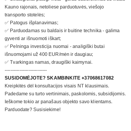
Kauno rajonais, netoliese parduotuvės, viešojo
transporto stotelės;
✅ Patogus išplanavimas;
✅ Parduodamas su baldais ir buitine technika - galima
gyventi ar išnuomoti iškart;
✅ Pelninga investicija nuomai - analigiški butai
išnuomojami už 400 EUR/mėn ir daugiau;
✅ Tvarkingas namas, draugiški kaimynai.
----------------------------
SUSIDOMĖJOTE? SKAMBINKITE
+
37068617082
Kreipkitės dėl konsultacijos visais NT klausimais.
Padedame su turto vertinimais, paskolomis, subsidijomis.
Ieškome tokio ar panašaus objekto savo klientams.
Parduodate? Susisiekime!