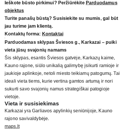
Ieškote būsto pirkimui? Peržiūrėkite
Parduodamus
objektus
Turite panašų būstą? Susisiekite su mumis, gal būt
jau turime jam klientą.
Kontaktų forma:
Kontaktai
Parduodamas sklypas Šviesos g., Karkazai – puiki
vieta jūsų svajonių namams
Šis sklypas, esantis Šviesos gatvėje, Karkazų kaime,
Kauno rajone, siūlo unikalią galimybę įsikurti ramioje ir
jaukioje aplinkoje, netoli miesto teikiamų patogumų. Tai
ideali vieta tiems, kurie vertina gamtos artumą ir nori
sukurti savo svajonių namus strategiškai patogioje
vietoje.
Vieta ir susisiekimas
Karkazai yra Garliavos apylinkių seniūnijoje, Kauno
rajono savivaldybėje.
maps.lt