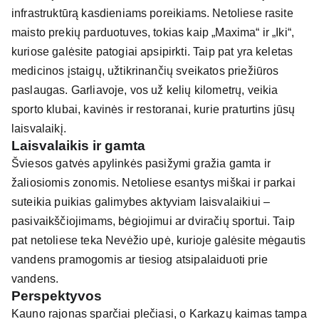
infrastruktūrą kasdieniams poreikiams. Netoliese rasite
maisto prekių parduotuves, tokias kaip „Maxima“ ir „Iki“,
kuriose galėsite patogiai apsipirkti. Taip pat yra keletas
medicinos įstaigų, užtikrinančių sveikatos priežiūros
paslaugas. Garliavoje, vos už kelių kilometrų, veikia
sporto klubai, kavinės ir restoranai, kurie praturtins jūsų
laisvalaikį.
Laisvalaikis ir gamta
Šviesos gatvės apylinkės pasižymi gražia gamta ir
žaliosiomis zonomis. Netoliese esantys miškai ir parkai
suteikia puikias galimybes aktyviam laisvalaikiui –
pasivaikščiojimams, bėgiojimui ar dviračių sportui. Taip
pat netoliese teka Nevėžio upė, kurioje galėsite mėgautis
vandens pramogomis ar tiesiog atsipalaiduoti prie
vandens.
Perspektyvos
Kauno rajonas sparčiai plečiasi, o Karkazų kaimas tampa