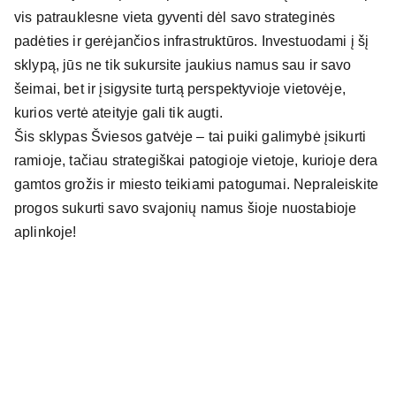
vis patrauklesne vieta gyventi dėl savo strateginės
padėties ir gerėjančios infrastruktūros. Investuodami į šį
sklypą, jūs ne tik sukursite jaukius namus sau ir savo
šeimai, bet ir įsigysite turtą perspektyvioje vietovėje,
kurios vertė ateityje gali tik augti.
Šis sklypas Šviesos gatvėje – tai puiki galimybė įsikurti
ramioje, tačiau strategiškai patogioje vietoje, kurioje dera
gamtos grožis ir miesto teikiami patogumai. Nepraleiskite
progos sukurti savo svajonių namus šioje nuostabioje
aplinkoje!