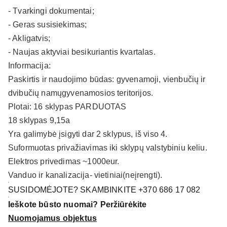
- Tvarkingi dokumentai;
- Geras susisiekimas;
- Akligatvis;
- Naujas aktyviai besikuriantis kvartalas.
Informacija:
Paskirtis ir naudojimo būdas: gyvenamoji, vienbučių ir
dvibučių namųgyvenamosios teritorijos.
Plotai: 16 sklypas PARDUOTAS
18 sklypas 9,15a
Yra galimybė įsigyti dar 2 sklypus, iš viso 4.
Suformuotas privažiavimas iki sklypų valstybiniu keliu.
Elektros privedimas ~1000eur.
Vanduo ir kanalizacija- vietiniai(neįrengti).
SUSIDOMĖJOTE? SKAMBINKITE +370 686 17 082
Ieškote būsto nuomai? Peržiūrėkite
Nuomojamus objektus