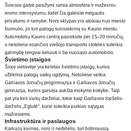
Šviesos gatvė pasižymi ramia atmosfera ir mažesniu
eismo intensyvumu, todėl čia galėsite mėgautis
privatumu ir ramybe. Nors sklypas yra atokiau nuo miesto
šurmulio, jis turi patogų susisiekimą su Kauno miestu.
Automobiliu Kauno centrą pasieksite per 15–20 minučių,
o netoliese esančios viešojo transporto stotelės suteikia
galimybę lengvai keliauti ir be nuosavo automobilio.
Švietimo įstaigos
Šioje vietovėje yra keletas švietimo įstaigų, kurios
užtikrina patogų vaikų ugdymą. Netoliese veikia
Garliavos Jonučių progimnazija ir Garliavos Jonučių
gimnazija, kurios garsėja aukšta mokymo kokybe. Taip
pat yra keli vaikų darželiai, tokie kaip Garliavos lopšelis-
darželis „Eglutė“, kurie suteikia puikias sąlygas
mažiesiems.
Infrastruktūra ir paslaugos
Karkazų kaimas, nors ir nedidelis, turi būtiniausią