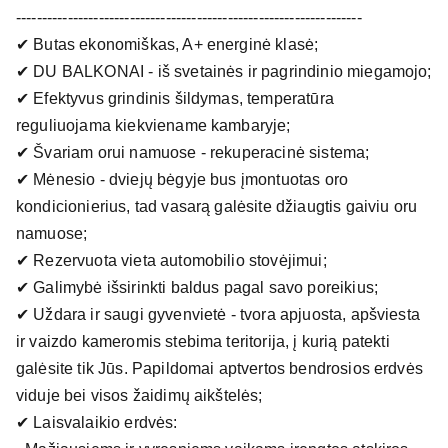
-------------------------------------------------------------------
✔ Butas ekonomiškas, A+ energinė klasė;
✔ DU BALKONAI - iš svetainės ir pagrindinio miegamojo;
✔ Efektyvus grindinis šildymas, temperatūra
reguliuojama kiekviename kambaryje;
✔ Švariam orui namuose - rekuperacinė sistema;
✔ Mėnesio - dviejų bėgyje bus įmontuotas oro
kondicionierius, tad vasarą galėsite džiaugtis gaiviu oru
namuose;
✔ Rezervuota vieta automobilio stovėjimui;
✔ Galimybė išsirinkti baldus pagal savo poreikius;
✔ Uždara ir saugi gyvenvietė - tvora apjuosta, apšviesta
ir vaizdo kameromis stebima teritorija, į kurią patekti
galėsite tik Jūs. Papildomai aptvertos bendrosios erdvės
viduje bei visos žaidimų aikštelės;
✔ Laisvalaikio erdvės: