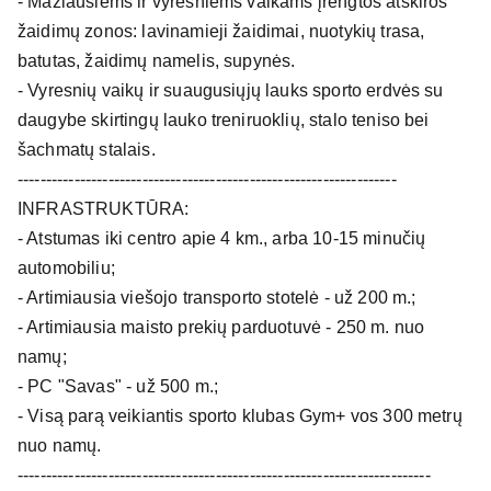
- Mažiausiems ir vyresniems vaikams įrengtos atskiros
žaidimų zonos: lavinamieji žaidimai, nuotykių trasa,
batutas, žaidimų namelis, supynės.
- Vyresnių vaikų ir suaugusiųjų lauks sporto erdvės su
daugybe skirtingų lauko treniruoklių, stalo teniso bei
šachmatų stalais.
-------------------------------------------------------------------
INFRASTRUKTŪRA:
- Atstumas iki centro apie 4 km., arba 10-15 minučių
automobiliu;
- Artimiausia viešojo transporto stotelė - už 200 m.;
- Artimiausia maisto prekių parduotuvė - 250 m. nuo
namų;
- PC "Savas" - už 500 m.;
- Visą parą veikiantis sporto klubas Gym+ vos 300 metrų
nuo namų.
-------------------------------------------------------------------------