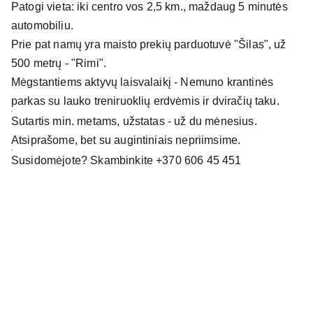
Patogi vieta: iki centro vos 2,5 km., maždaug 5 minutės
automobiliu.
Prie pat namų yra maisto prekių parduotuvė "Šilas", už
500 metrų - "Rimi".
Mėgstantiems aktyvų laisvalaikį - Nemuno krantinės
parkas su lauko treniruoklių erdvėmis ir dviračių taku.
Sutartis min. metams, užstatas - už du mėnesius.
Atsiprašome, bet su augintiniais nepriimsime.
Susidomėjote? Skambinkite +370 606 45 451