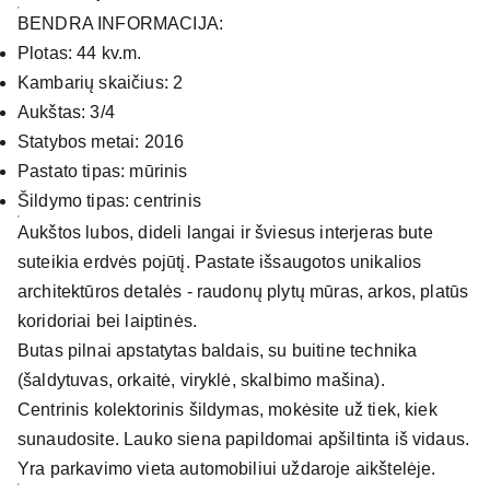
BENDRA INFORMACIJA:
Plotas: 44 kv.m.
Kambarių skaičius: 2
Aukštas: 3/4
Statybos metai: 2016
Pastato tipas: mūrinis
Šildymo tipas: centrinis
Aukštos lubos, dideli langai ir šviesus interjeras bute
suteikia erdvės pojūtį. Pastate išsaugotos unikalios
architektūros detalės - raudonų plytų mūras, arkos, platūs
koridoriai bei laiptinės.
Butas pilnai apstatytas baldais, su buitine technika
(šaldytuvas, orkaitė, viryklė, skalbimo mašina).
Centrinis kolektorinis šildymas, mokėsite už tiek, kiek
sunaudosite. Lauko siena papildomai apšiltinta iš vidaus.
Yra parkavimo vieta automobiliui uždaroje aikštelėje.