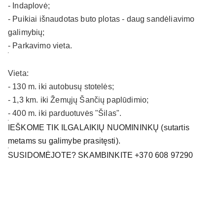
- Indaplovė;
- Puikiai išnaudotas buto plotas - daug sandėliavimo
galimybių;
- Parkavimo vieta.
Vieta:
- 130 m. iki autobusų stotelės;
- 1,3 km. iki Žemųjų Šančių paplūdimio;
- 400 m. iki parduotuvės "Šilas".
IEŠKOME TIK ILGALAIKIŲ NUOMININKŲ (sutartis
metams su galimybe prasitęsti).
SUSIDOMĖJOTE? SKAMBINKITE +370 608 97290